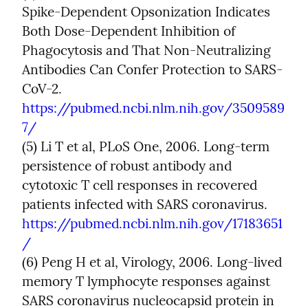
Spike-Dependent Opsonization Indicates 
Both Dose-Dependent Inhibition of 
Phagocytosis and That Non-Neutralizing 
Antibodies Can Confer Protection to SARS-
CoV-2. 
https://pubmed.ncbi.nlm.nih.gov/3509589
7/
(5) Li T et al, PLoS One, 2006. Long-term 
persistence of robust antibody and 
cytotoxic T cell responses in recovered 
patients infected with SARS coronavirus. 
https://pubmed.ncbi.nlm.nih.gov/17183651
/
(6) Peng H et al, Virology, 2006. Long-lived 
memory T lymphocyte responses against 
SARS coronavirus nucleocapsid protein in 