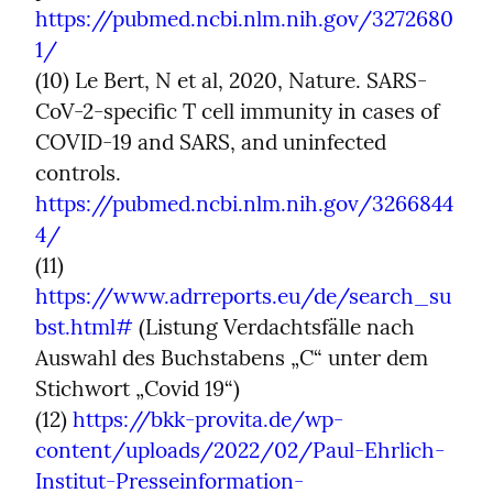
https://pubmed.ncbi.nlm.nih.gov/3272680
1/
(10) Le Bert, N et al, 2020, Nature. SARS-
CoV-2-specific T cell immunity in cases of 
COVID-19 and SARS, and uninfected 
controls. 
https://pubmed.ncbi.nlm.nih.gov/3266844
4/
(11) 
https://www.adrreports.eu/de/search_su
bst.html#
 (Listung Verdachtsfälle nach 
Auswahl des Buchstabens „C“ unter dem 
Stichwort „Covid 19“)

(12) 
https://bkk-provita.de/wp-
content/uploads/2022/02/Paul-Ehrlich-
Institut-Presseinformation-