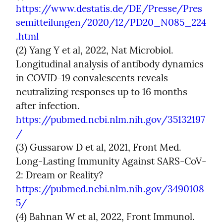
https://www.destatis.de/DE/Presse/Pres
semitteilungen/2020/12/PD20_N085_224
.html
(2) Yang Y et al, 2022, Nat Microbiol. 
Longitudinal analysis of antibody dynamics 
in COVID-19 convalescents reveals 
neutralizing responses up to 16 months 
after infection. 
https://pubmed.ncbi.nlm.nih.gov/35132197
/
(3) Gussarow D et al, 2021, Front Med. 
Long-Lasting Immunity Against SARS-CoV-
2: Dream or Reality? 
https://pubmed.ncbi.nlm.nih.gov/3490108
5/
(4) Bahnan W et al, 2022, Front Immunol. 